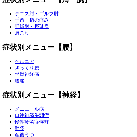
テニス肘・ゴルフ肘
手首・指の痛み
野球肘・野球肩
肩こり
症状別メニュー【腰】
ヘルニア
ぎっくり腰
坐骨神経痛
腰痛
症状別メニュー【神経】
メニエール病
自律神経失調症
慢性疲労症候群
動悸
産後うつ