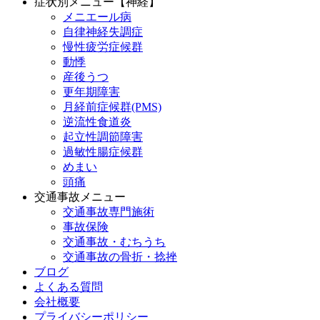
症状別メニュー【神経】
メニエール病
自律神経失調症
慢性疲労症候群
動悸
産後うつ
更年期障害
月経前症候群(PMS)
逆流性食道炎
起立性調節障害
過敏性腸症候群
めまい
頭痛
交通事故メニュー
交通事故専門施術
事故保険
交通事故・むちうち
交通事故の骨折・捻挫
ブログ
よくある質問
会社概要
プライバシーポリシー