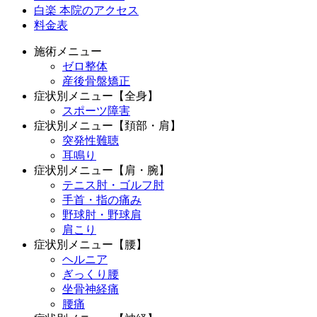
白楽 本院のアクセス
料金表
施術メニュー
ゼロ整体
産後骨盤矯正
症状別メニュー【全身】
スポーツ障害
症状別メニュー【頚部・肩】
突発性難聴
耳鳴り
症状別メニュー【肩・腕】
テニス肘・ゴルフ肘
手首・指の痛み
野球肘・野球肩
肩こり
症状別メニュー【腰】
ヘルニア
ぎっくり腰
坐骨神経痛
腰痛