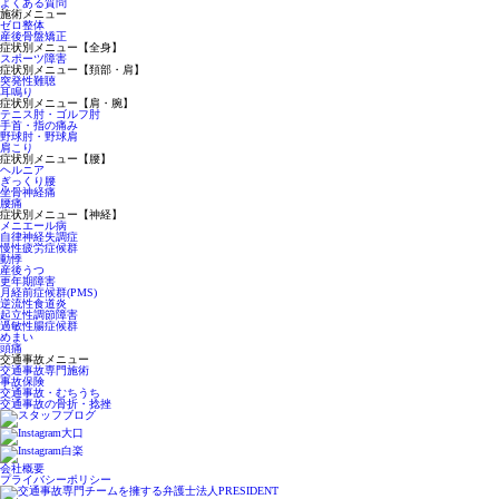
よくある質問
施術メニュー
ゼロ整体
産後骨盤矯正
症状別メニュー【全身】
スポーツ障害
症状別メニュー【頚部・肩】
突発性難聴
耳鳴り
症状別メニュー【肩・腕】
テニス肘・ゴルフ肘
手首・指の痛み
野球肘・野球肩
肩こり
症状別メニュー【腰】
ヘルニア
ぎっくり腰
坐骨神経痛
腰痛
症状別メニュー【神経】
メニエール病
自律神経失調症
慢性疲労症候群
動悸
産後うつ
更年期障害
月経前症候群(PMS)
逆流性食道炎
起立性調節障害
過敏性腸症候群
めまい
頭痛
交通事故メニュー
交通事故専門施術
事故保険
交通事故・むちうち
交通事故の骨折・捻挫
会社概要
プライバシーポリシー