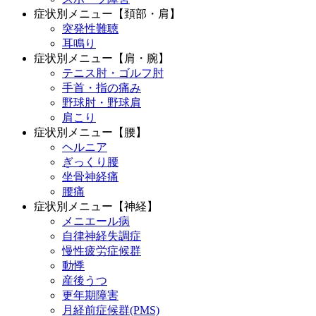
症状別メニュー【頚部・肩】
突発性難聴
耳鳴り
症状別メニュー【肩・腕】
テニス肘・ゴルフ肘
手首・指の痛み
野球肘・野球肩
肩こり
症状別メニュー【腰】
ヘルニア
ぎっくり腰
坐骨神経痛
腰痛
症状別メニュー【神経】
メニエール病
自律神経失調症
慢性疲労症候群
動悸
産後うつ
更年期障害
月経前症候群(PMS)