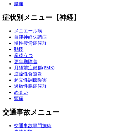
腰痛
症状別メニュー【神経】
メニエール病
自律神経失調症
慢性疲労症候群
動悸
産後うつ
更年期障害
月経前症候群(PMS)
逆流性食道炎
起立性調節障害
過敏性腸症候群
めまい
頭痛
交通事故メニュー
交通事故専門施術