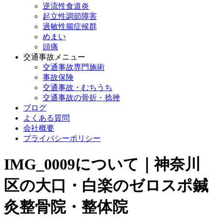
逆流性食道炎
起立性調節障害
過敏性腸症候群
めまい
頭痛
交通事故メニュー
交通事故専門施術
事故保険
交通事故・むちうち
交通事故の骨折・捻挫
ブログ
よくある質問
会社概要
プライバシーポリシー
IMG_0009について｜神奈川
区の大口・白楽のゼロスポ鍼
灸整骨院・整体院