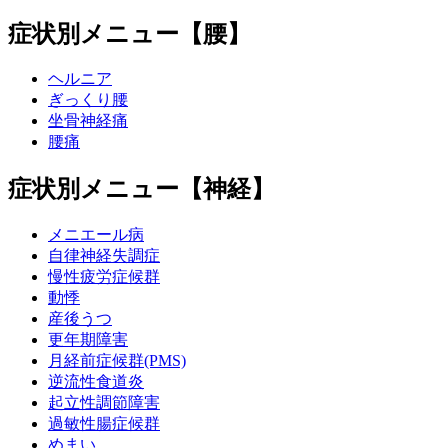
症状別メニュー【腰】
ヘルニア
ぎっくり腰
坐骨神経痛
腰痛
症状別メニュー【神経】
メニエール病
自律神経失調症
慢性疲労症候群
動悸
産後うつ
更年期障害
月経前症候群(PMS)
逆流性食道炎
起立性調節障害
過敏性腸症候群
めまい