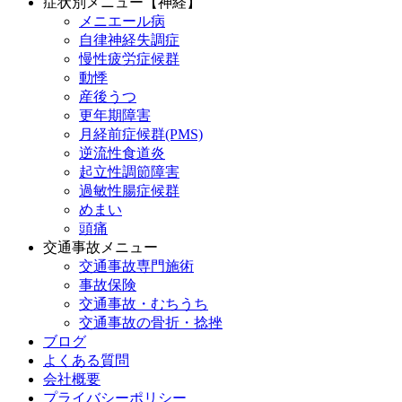
症状別メニュー【神経】
メニエール病
自律神経失調症
慢性疲労症候群
動悸
産後うつ
更年期障害
月経前症候群(PMS)
逆流性食道炎
起立性調節障害
過敏性腸症候群
めまい
頭痛
交通事故メニュー
交通事故専門施術
事故保険
交通事故・むちうち
交通事故の骨折・捻挫
ブログ
よくある質問
会社概要
プライバシーポリシー