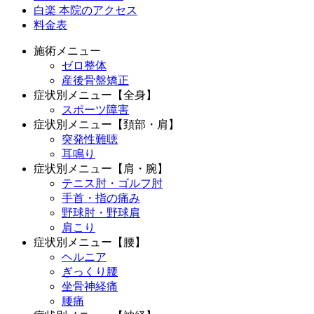
白楽 本院のアクセス
料金表
施術メニュー
ゼロ整体
産後骨盤矯正
症状別メニュー【全身】
スポーツ障害
症状別メニュー【頚部・肩】
突発性難聴
耳鳴り
症状別メニュー【肩・腕】
テニス肘・ゴルフ肘
手首・指の痛み
野球肘・野球肩
肩こり
症状別メニュー【腰】
ヘルニア
ぎっくり腰
坐骨神経痛
腰痛