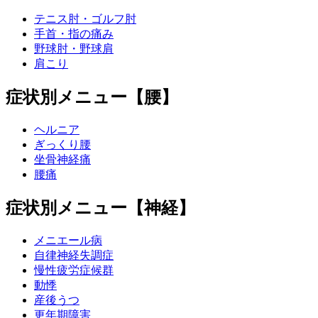
テニス肘・ゴルフ肘
手首・指の痛み
野球肘・野球肩
肩こり
症状別メニュー【腰】
ヘルニア
ぎっくり腰
坐骨神経痛
腰痛
症状別メニュー【神経】
メニエール病
自律神経失調症
慢性疲労症候群
動悸
産後うつ
更年期障害