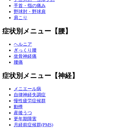
手首・指の痛み
野球肘・野球肩
肩こり
症状別メニュー【腰】
ヘルニア
ぎっくり腰
坐骨神経痛
腰痛
症状別メニュー【神経】
メニエール病
自律神経失調症
慢性疲労症候群
動悸
産後うつ
更年期障害
月経前症候群(PMS)