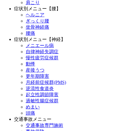
肩こり
症状別メニュー【腰】
ヘルニア
ぎっくり腰
坐骨神経痛
腰痛
症状別メニュー【神経】
メニエール病
自律神経失調症
慢性疲労症候群
動悸
産後うつ
更年期障害
月経前症候群(PMS)
逆流性食道炎
起立性調節障害
過敏性腸症候群
めまい
頭痛
交通事故メニュー
交通事故専門施術