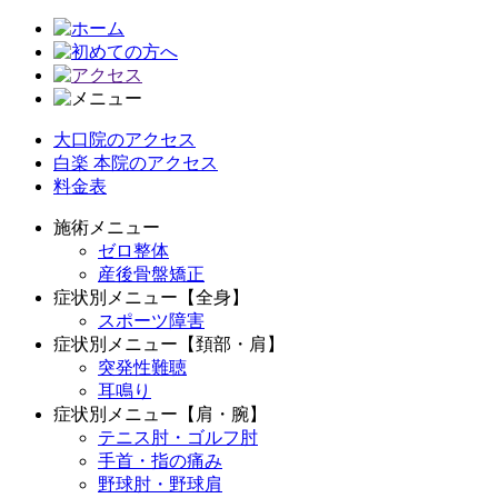
大口院のアクセス
白楽 本院のアクセス
料金表
施術メニュー
ゼロ整体
産後骨盤矯正
症状別メニュー【全身】
スポーツ障害
症状別メニュー【頚部・肩】
突発性難聴
耳鳴り
症状別メニュー【肩・腕】
テニス肘・ゴルフ肘
手首・指の痛み
野球肘・野球肩