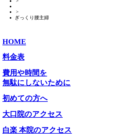
>
>
ぎっくり腰主婦
HOME
料金表
費用や時間を
無駄にしないために
初めての方へ
大口院のアクセス
白楽 本院のアクセス