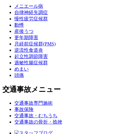
メニエール病
自律神経失調症
慢性疲労症候群
動悸
産後うつ
更年期障害
月経前症候群(PMS)
逆流性食道炎
起立性調節障害
過敏性腸症候群
めまい
頭痛
交通事故メニュー
交通事故専門施術
事故保険
交通事故・むちうち
交通事故の骨折・捻挫