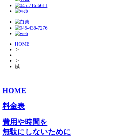
HOME
>
>
鍼
HOME
料金表
費用や時間を
無駄にしないために