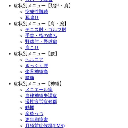
症状別メニュー【頚部・肩】
突発性難聴
耳鳴り
症状別メニュー【肩・腕】
テニス肘・ゴルフ肘
手首・指の痛み
野球肘・野球肩
肩こり
症状別メニュー【腰】
ヘルニア
ぎっくり腰
坐骨神経痛
腰痛
症状別メニュー【神経】
メニエール病
自律神経失調症
慢性疲労症候群
動悸
産後うつ
更年期障害
月経前症候群(PMS)