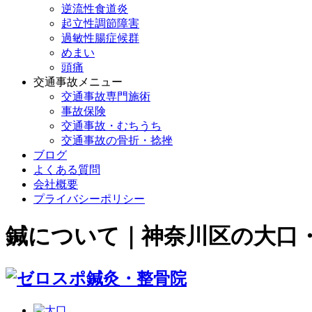
逆流性食道炎
起立性調節障害
過敏性腸症候群
めまい
頭痛
交通事故メニュー
交通事故専門施術
事故保険
交通事故・むちうち
交通事故の骨折・捻挫
ブログ
よくある質問
会社概要
プライバシーポリシー
鍼について｜神奈川区の大口