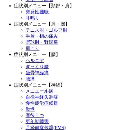
症状別メニュー【頚部・肩】
突発性難聴
耳鳴り
症状別メニュー【肩・腕】
テニス肘・ゴルフ肘
手首・指の痛み
野球肘・野球肩
肩こり
症状別メニュー【腰】
ヘルニア
ぎっくり腰
坐骨神経痛
腰痛
症状別メニュー【神経】
メニエール病
自律神経失調症
慢性疲労症候群
動悸
産後うつ
更年期障害
月経前症候群(PMS)