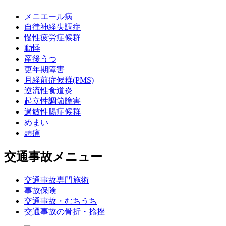
メニエール病
自律神経失調症
慢性疲労症候群
動悸
産後うつ
更年期障害
月経前症候群(PMS)
逆流性食道炎
起立性調節障害
過敏性腸症候群
めまい
頭痛
交通事故メニュー
交通事故専門施術
事故保険
交通事故・むちうち
交通事故の骨折・捻挫