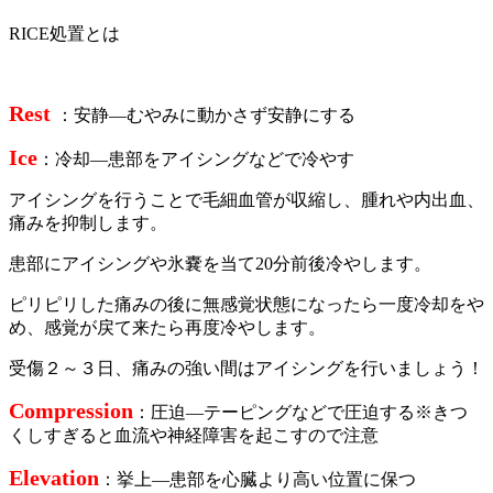
RICE処置とは
Rest
：安静―むやみに動かさず安静にする
Ice
：冷却―患部をアイシングなどで冷やす
アイシングを行うことで毛細血管が収縮し、腫れや内出血、
痛みを抑制します。
患部にアイシングや氷嚢を当て20分前後冷やします。
ピリピリした痛みの後に無感覚状態になったら一度冷却をや
め、感覚が戻て来たら再度冷やします。
受傷２～３日、痛みの強い間はアイシングを行いましょう！
Compression
：圧迫―テーピングなどで圧迫する※きつ
くしすぎると血流や神経障害を起こすので注意
Elevation
：挙上―患部を心臓より高い位置に保つ