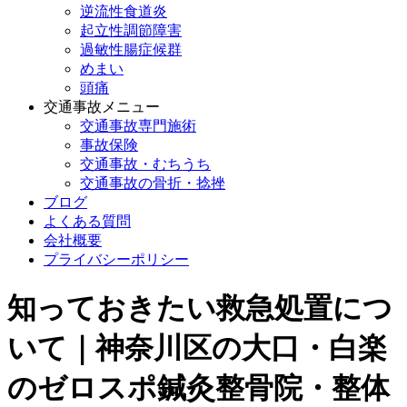
逆流性食道炎
起立性調節障害
過敏性腸症候群
めまい
頭痛
交通事故メニュー
交通事故専門施術
事故保険
交通事故・むちうち
交通事故の骨折・捻挫
ブログ
よくある質問
会社概要
プライバシーポリシー
知っておきたい救急処置につ
いて｜神奈川区の大口・白楽
のゼロスポ鍼灸整骨院・整体