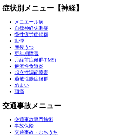
症状別メニュー【神経】
メニエール病
自律神経失調症
慢性疲労症候群
動悸
産後うつ
更年期障害
月経前症候群(PMS)
逆流性食道炎
起立性調節障害
過敏性腸症候群
めまい
頭痛
交通事故メニュー
交通事故専門施術
事故保険
交通事故・むちうち