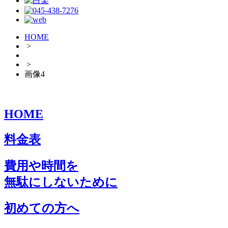
HOME
>
>
画像4
HOME
料金表
費用や時間を
無駄にしないために
初めての方へ