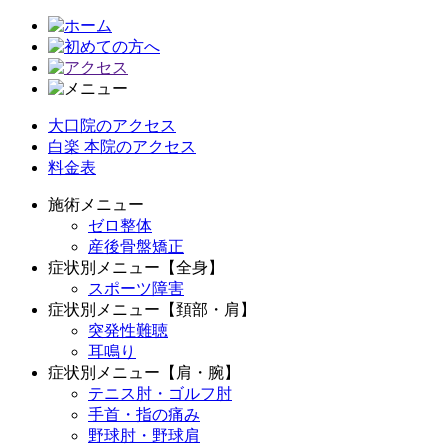
大口院のアクセス
白楽 本院のアクセス
料金表
施術メニュー
ゼロ整体
産後骨盤矯正
症状別メニュー【全身】
スポーツ障害
症状別メニュー【頚部・肩】
突発性難聴
耳鳴り
症状別メニュー【肩・腕】
テニス肘・ゴルフ肘
手首・指の痛み
野球肘・野球肩