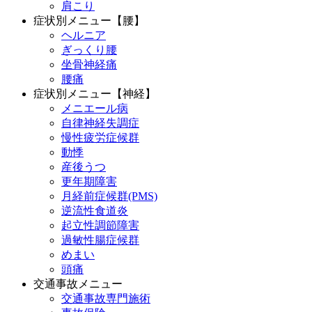
肩こり
症状別メニュー【腰】
ヘルニア
ぎっくり腰
坐骨神経痛
腰痛
症状別メニュー【神経】
メニエール病
自律神経失調症
慢性疲労症候群
動悸
産後うつ
更年期障害
月経前症候群(PMS)
逆流性食道炎
起立性調節障害
過敏性腸症候群
めまい
頭痛
交通事故メニュー
交通事故専門施術