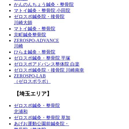
かんのんちょう鍼灸・整骨院
マトイ鍼灸・整骨院 小田院
ゼロスポ鍼灸院・接骨院
川崎大師
マトイ鍼灸・整骨院
京町鍼灸整骨院
ZEROSPO-ADVANCE
川崎
ひらま鍼灸・整骨院
ゼロスポ鍼灸・整骨院 平塚
ゼロスポアドバンス整体院 白楽
ゼロスポ鍼灸院・接骨院 川崎南幸
ZEROSPO-LAB
（ゼロスポラボ）
【埼玉エリア】
ゼロスポ鍼灸・整骨院
北浦和
ゼロスポ鍼灸・整骨院 草加
あげお運動公園前鍼灸院・