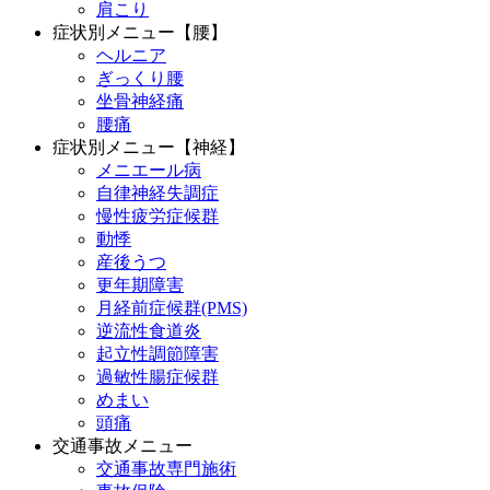
肩こり
症状別メニュー【腰】
ヘルニア
ぎっくり腰
坐骨神経痛
腰痛
症状別メニュー【神経】
メニエール病
自律神経失調症
慢性疲労症候群
動悸
産後うつ
更年期障害
月経前症候群(PMS)
逆流性食道炎
起立性調節障害
過敏性腸症候群
めまい
頭痛
交通事故メニュー
交通事故専門施術