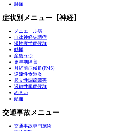
腰痛
症状別メニュー【神経】
メニエール病
自律神経失調症
慢性疲労症候群
動悸
産後うつ
更年期障害
月経前症候群(PMS)
逆流性食道炎
起立性調節障害
過敏性腸症候群
めまい
頭痛
交通事故メニュー
交通事故専門施術