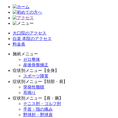
大口院のアクセス
白楽 本院のアクセス
料金表
施術メニュー
ゼロ整体
産後骨盤矯正
症状別メニュー【全身】
スポーツ障害
症状別メニュー【頚部・肩】
突発性難聴
耳鳴り
症状別メニュー【肩・腕】
テニス肘・ゴルフ肘
手首・指の痛み
野球肘・野球肩