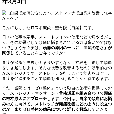
年3月4日
こんにちは。ゼロスポ鍼灸・整骨院【白楽】です。
日々の仕事や家事、スマートフォンの使用などで肩や首がこ
り、その結果として頭痛に悩まされている方は多いのではな
いでしょうか？実は、
頭痛の原因の一つに「血流の悪さ」が
関係している
ことをご存じですか？
血流が滞ると筋肉が固まりやすくなり、神経を圧迫して頭痛
を引き起こします。そんな状態を改善するために効果的なの
が
ストレッチ
です。ストレッチを行うことで筋肉をほぐし、
血流を促進することで頭痛を和らげることが期待できます。
また、当院では「ゼロ整体」という独自の施術を提供してお
り、
ストレッチ・マッサージ・骨格矯正を組み合わせて頭痛
の根本原因にアプローチ
します。今回は、
白楽で頭痛にお悩
みの方に向けて、ストレッチが頭痛改善にどのように役立つ
のか、またゼロ整体の効果について詳しく解説
していきま