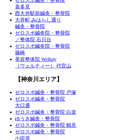
ゼロスポ鍼灸・整骨院
喜多見
西大井駅前鍼灸・整骨院
大井町 みはらし通り
鍼灸・整骨院
ゼロスポ鍼灸院・整骨院
／整体院 石川台
ゼロスポ鍼灸院・整骨院
篠崎
美容整体院 Welluty
（ウェルティー） 代官山
【神奈川エリア】
ゼロスポ鍼灸・整骨院 戸塚
ゼロスポ鍼灸・整骨院
大口通
ゼロスポ鍼灸・整骨院 白楽
ゆうき鍼灸・整骨院
ゼロスポ鍼灸・整骨院 鶴見
ゼロスポ鍼灸・整骨院
小田原