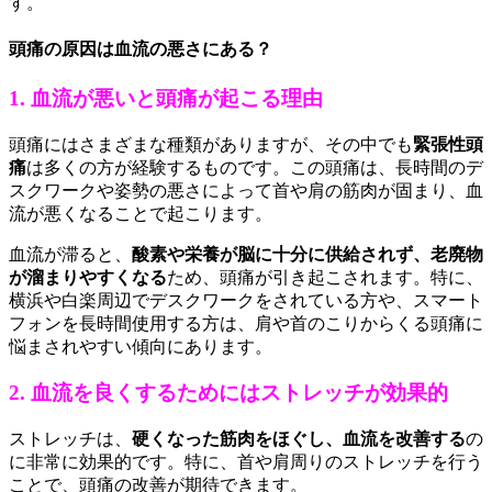
す。
頭痛の原因は血流の悪さにある？
1. 血流が悪いと頭痛が起こる理由
頭痛にはさまざまな種類がありますが、その中でも
緊張性頭
痛
は多くの方が経験するものです。この頭痛は、長時間のデ
スクワークや姿勢の悪さによって首や肩の筋肉が固まり、血
流が悪くなることで起こります。
血流が滞ると、
酸素や栄養が脳に十分に供給されず、老廃物
が溜まりやすくなる
ため、頭痛が引き起こされます。特に、
横浜や白楽周辺でデスクワークをされている方や、スマート
フォンを長時間使用する方は、肩や首のこりからくる頭痛に
悩まされやすい傾向にあります。
2. 血流を良くするためにはストレッチが効果的
ストレッチは、
硬くなった筋肉をほぐし、血流を改善する
の
に非常に効果的です。特に、首や肩周りのストレッチを行う
ことで、頭痛の改善が期待できます。