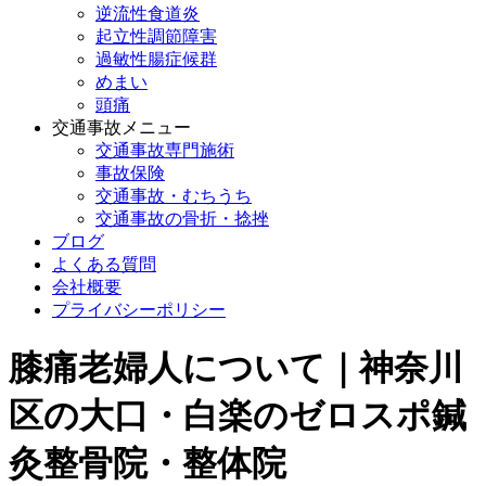
逆流性食道炎
起立性調節障害
過敏性腸症候群
めまい
頭痛
交通事故メニュー
交通事故専門施術
事故保険
交通事故・むちうち
交通事故の骨折・捻挫
ブログ
よくある質問
会社概要
プライバシーポリシー
膝痛老婦人について｜神奈川
区の大口・白楽のゼロスポ鍼
灸整骨院・整体院