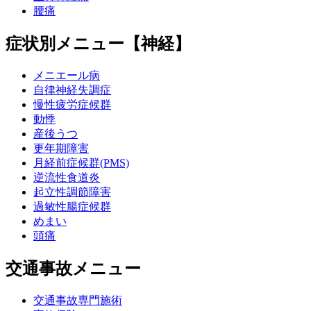
腰痛
症状別メニュー【神経】
メニエール病
自律神経失調症
慢性疲労症候群
動悸
産後うつ
更年期障害
月経前症候群(PMS)
逆流性食道炎
起立性調節障害
過敏性腸症候群
めまい
頭痛
交通事故メニュー
交通事故専門施術