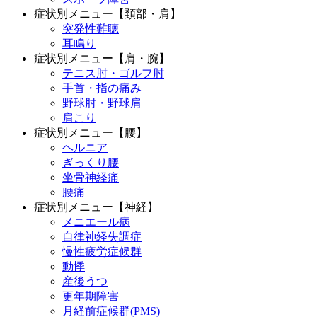
症状別メニュー【頚部・肩】
突発性難聴
耳鳴り
症状別メニュー【肩・腕】
テニス肘・ゴルフ肘
手首・指の痛み
野球肘・野球肩
肩こり
症状別メニュー【腰】
ヘルニア
ぎっくり腰
坐骨神経痛
腰痛
症状別メニュー【神経】
メニエール病
自律神経失調症
慢性疲労症候群
動悸
産後うつ
更年期障害
月経前症候群(PMS)