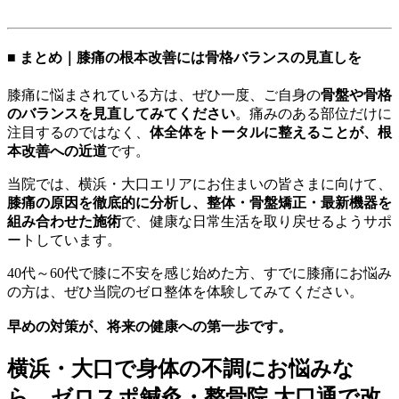
■ まとめ｜膝痛の根本改善には骨格バランスの見直しを
膝痛に悩まされている方は、ぜひ一度、ご自身の
骨盤や骨格
のバランスを見直してみてください
。痛みのある部位だけに
注目するのではなく、
体全体をトータルに整えることが、根
本改善への近道
です。
当院では、横浜・大口エリアにお住まいの皆さまに向けて、
膝痛の原因を徹底的に分析し、整体・骨盤矯正・最新機器を
組み合わせた施術
で、健康な日常生活を取り戻せるようサポ
ートしています。
40代～60代で膝に不安を感じ始めた方、すでに膝痛にお悩み
の方は、ぜひ当院のゼロ整体を体験してみてください。
早めの対策が、将来の健康への第一歩です。
横浜・大口で身体の不調にお悩みな
ら、ゼロスポ鍼灸・整骨院 大口通で改