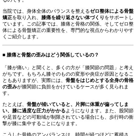
当院では、身体全体のバランスを整える
ゼロ整体による骨盤
矯正
を取り入れ、
膝痛を繰り返さない体づくり
をサポートし
ています。この記事では、膝痛と骨格の関係、そしてゼロ整
体による骨盤矯正の重要性を、専門的な視点からわかりやす
くご紹介します。
■ 膝痛と骨盤の歪みはどう関係しているの？
「膝が痛い」と聞くと、多くの方が「膝関節の問題」と考え
がちです。もちろん膝そのものの変形や炎症が原因となるこ
ともありますが、実際には、
骨盤をはじめとする全身の骨格
の歪み
が膝関節に負担をかけているケースが多く見られま
す。
たとえば、
骨盤が傾いていると、片脚に体重が偏ってしま
い、膝に過度な圧力がかかる
ようになります。また、股関節
や足首などの可動域が制限されている場合にも、歩行時の衝
撃が膝に集中することになります。
こうした骨格のアンバランスは、時間が経つほどに蓄積さ