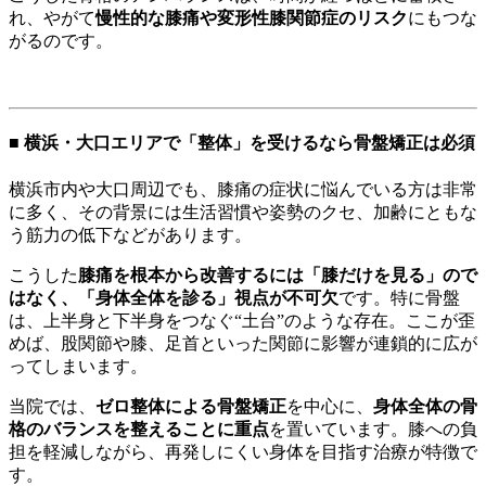
れ、やがて
慢性的な膝痛や変形性膝関節症のリスク
にもつな
がるのです。
■ 横浜・大口エリアで「整体」を受けるなら骨盤矯正は必須
横浜市内や大口周辺でも、膝痛の症状に悩んでいる方は非常
に多く、その背景には生活習慣や姿勢のクセ、加齢にともな
う筋力の低下などがあります。
こうした
膝痛を根本から改善するには「膝だけを見る」ので
はなく、「身体全体を診る」視点が不可欠
です。特に骨盤
は、上半身と下半身をつなぐ“土台”のような存在。ここが歪
めば、股関節や膝、足首といった関節に影響が連鎖的に広が
ってしまいます。
当院では、
ゼロ整体による骨盤矯正
を中心に、
身体全体の骨
格のバランスを整えることに重点
を置いています。膝への負
担を軽減しながら、再発しにくい身体を目指す治療が特徴で
す。