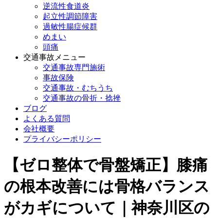
逆流性食道炎
起立性調節障害
過敏性腸症候群
めまい
頭痛
交通事故メニュー
交通事故専門施術
事故保険
交通事故・むちうち
交通事故の骨折・捻挫
ブログ
よくある質問
会社概要
プライバシーポリシー
【ゼロ整体で骨盤矯正】膝痛
の根本改善には骨格バランス
がカギについて｜神奈川区の