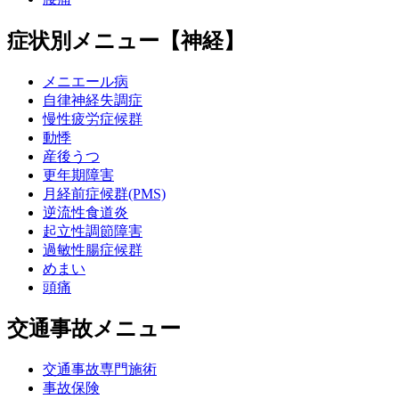
症状別メニュー【神経】
メニエール病
自律神経失調症
慢性疲労症候群
動悸
産後うつ
更年期障害
月経前症候群(PMS)
逆流性食道炎
起立性調節障害
過敏性腸症候群
めまい
頭痛
交通事故メニュー
交通事故専門施術
事故保険