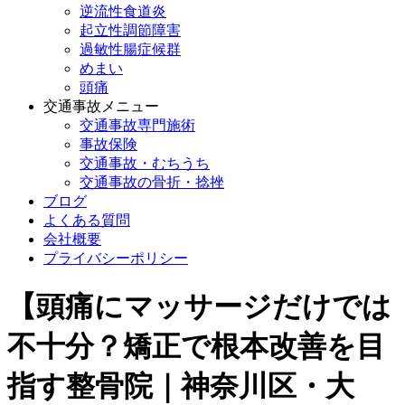
逆流性食道炎
起立性調節障害
過敏性腸症候群
めまい
頭痛
交通事故メニュー
交通事故専門施術
事故保険
交通事故・むちうち
交通事故の骨折・捻挫
ブログ
よくある質問
会社概要
プライバシーポリシー
【頭痛にマッサージだけでは
不十分？矯正で根本改善を目
指す整骨院｜神奈川区・大