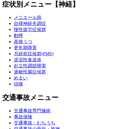
症状別メニュー【神経】
メニエール病
自律神経失調症
慢性疲労症候群
動悸
産後うつ
更年期障害
月経前症候群(PMS)
逆流性食道炎
起立性調節障害
過敏性腸症候群
めまい
頭痛
交通事故メニュー
交通事故専門施術
事故保険
交通事故・むちうち
交通事故の骨折・捻挫