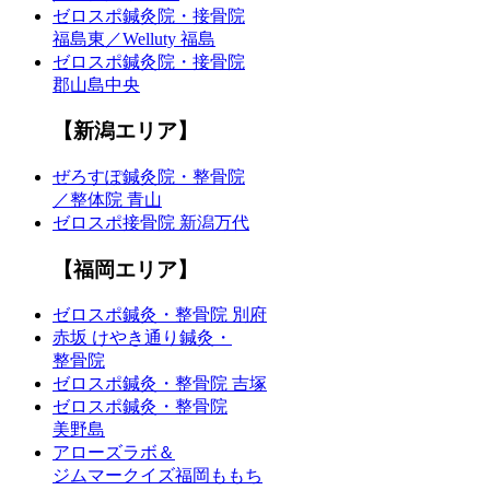
ゼロスポ鍼灸院・接骨院
福島東／Welluty 福島
ゼロスポ鍼灸院・接骨院
郡山島中央
【新潟エリア】
ぜろすぽ鍼灸院・整骨院
／整体院 青山
ゼロスポ接骨院 新潟万代
【福岡エリア】
ゼロスポ鍼灸・整骨院 別府
赤坂 けやき通り鍼灸・
整骨院
ゼロスポ鍼灸・整骨院 吉塚
ゼロスポ鍼灸・整骨院
美野島
アローズラボ＆
ジムマークイズ福岡ももち