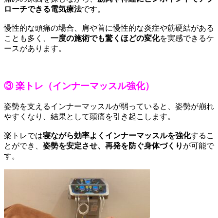
ローチできる電気療法
です。
慢性的な頭痛の場合、肩や首に慢性的な炎症や筋硬結がある
ことも多く、
一度の施術でも驚くほどの変化
を実感できるケ
ースがあります。
③ 楽トレ（インナーマッスル強化）
姿勢を支えるインナーマッスルが弱っていると、姿勢が崩れ
やすくなり、結果として頭痛を引き起こします。
楽トレでは
寝ながら効率よくインナーマッスルを強化
するこ
とができ、
姿勢を安定させ、再発を防ぐ身体づくり
が可能で
す。