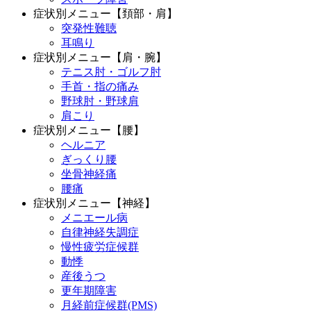
症状別メニュー【頚部・肩】
突発性難聴
耳鳴り
症状別メニュー【肩・腕】
テニス肘・ゴルフ肘
手首・指の痛み
野球肘・野球肩
肩こり
症状別メニュー【腰】
ヘルニア
ぎっくり腰
坐骨神経痛
腰痛
症状別メニュー【神経】
メニエール病
自律神経失調症
慢性疲労症候群
動悸
産後うつ
更年期障害
月経前症候群(PMS)