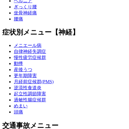
ヘルニア
ぎっくり腰
坐骨神経痛
腰痛
症状別メニュー【神経】
メニエール病
自律神経失調症
慢性疲労症候群
動悸
産後うつ
更年期障害
月経前症候群(PMS)
逆流性食道炎
起立性調節障害
過敏性腸症候群
めまい
頭痛
交通事故メニュー