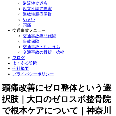
逆流性食道炎
起立性調節障害
過敏性腸症候群
めまい
頭痛
交通事故メニュー
交通事故専門施術
事故保険
交通事故・むちうち
交通事故の骨折・捻挫
ブログ
よくある質問
会社概要
プライバシーポリシー
頭痛改善にゼロ整体という選
択肢｜大口のゼロスポ整骨院
で根本ケアについて｜神奈川