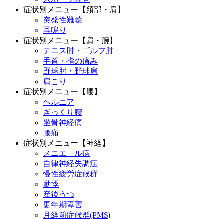
症状別メニュー【頚部・肩】
突発性難聴
耳鳴り
症状別メニュー【肩・腕】
テニス肘・ゴルフ肘
手首・指の痛み
野球肘・野球肩
肩こり
症状別メニュー【腰】
ヘルニア
ぎっくり腰
坐骨神経痛
腰痛
症状別メニュー【神経】
メニエール病
自律神経失調症
慢性疲労症候群
動悸
産後うつ
更年期障害
月経前症候群(PMS)