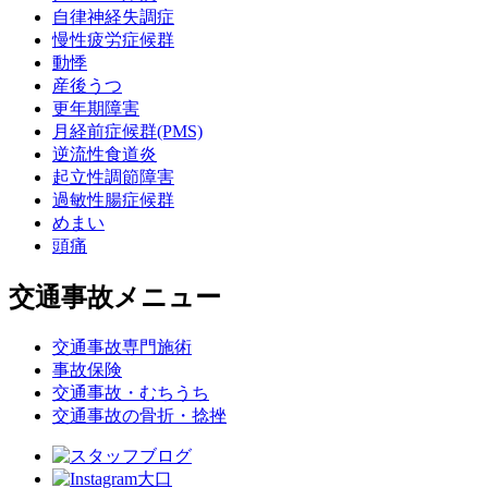
自律神経失調症
慢性疲労症候群
動悸
産後うつ
更年期障害
月経前症候群(PMS)
逆流性食道炎
起立性調節障害
過敏性腸症候群
めまい
頭痛
交通事故メニュー
交通事故専門施術
事故保険
交通事故・むちうち
交通事故の骨折・捻挫