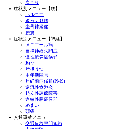
肩こり
症状別メニュー【腰】
ヘルニア
ぎっくり腰
坐骨神経痛
腰痛
症状別メニュー【神経】
メニエール病
自律神経失調症
慢性疲労症候群
動悸
産後うつ
更年期障害
月経前症候群(PMS)
逆流性食道炎
起立性調節障害
過敏性腸症候群
めまい
頭痛
交通事故メニュー
交通事故専門施術