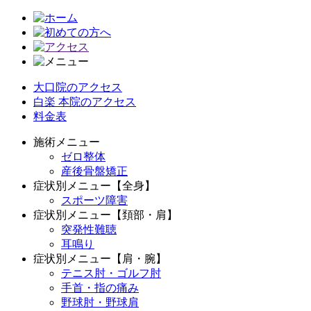
大口院のアクセス
白楽 本院のアクセス
料金表
施術メニュー
ゼロ整体
産後骨盤矯正
症状別メニュー【全身】
スポーツ障害
症状別メニュー【頚部・肩】
突発性難聴
耳鳴り
症状別メニュー【肩・腕】
テニス肘・ゴルフ肘
手首・指の痛み
野球肘・野球肩