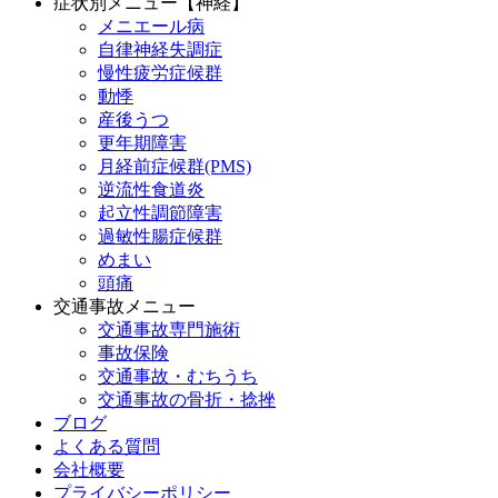
症状別メニュー【神経】
メニエール病
自律神経失調症
慢性疲労症候群
動悸
産後うつ
更年期障害
月経前症候群(PMS)
逆流性食道炎
起立性調節障害
過敏性腸症候群
めまい
頭痛
交通事故メニュー
交通事故専門施術
事故保険
交通事故・むちうち
交通事故の骨折・捻挫
ブログ
よくある質問
会社概要
プライバシーポリシー