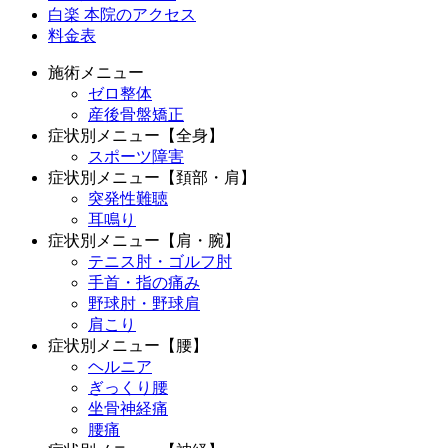
白楽 本院のアクセス
料金表
施術メニュー
ゼロ整体
産後骨盤矯正
症状別メニュー【全身】
スポーツ障害
症状別メニュー【頚部・肩】
突発性難聴
耳鳴り
症状別メニュー【肩・腕】
テニス肘・ゴルフ肘
手首・指の痛み
野球肘・野球肩
肩こり
症状別メニュー【腰】
ヘルニア
ぎっくり腰
坐骨神経痛
腰痛