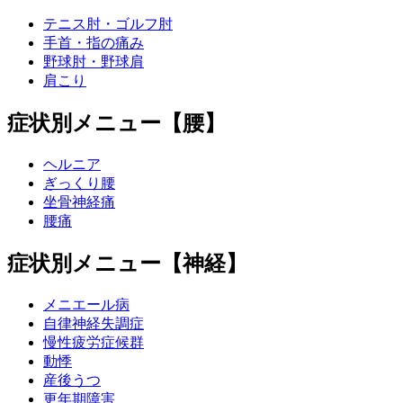
テニス肘・ゴルフ肘
手首・指の痛み
野球肘・野球肩
肩こり
症状別メニュー【腰】
ヘルニア
ぎっくり腰
坐骨神経痛
腰痛
症状別メニュー【神経】
メニエール病
自律神経失調症
慢性疲労症候群
動悸
産後うつ
更年期障害