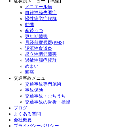
症状別メニュー【神経】
メニエール病
自律神経失調症
慢性疲労症候群
動悸
産後うつ
更年期障害
月経前症候群(PMS)
逆流性食道炎
起立性調節障害
過敏性腸症候群
めまい
頭痛
交通事故メニュー
交通事故専門施術
事故保険
交通事故・むちうち
交通事故の骨折・捻挫
ブログ
よくある質問
会社概要
プライバシーポリシー