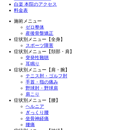
白楽 本院のアクセス
料金表
施術メニュー
ゼロ整体
産後骨盤矯正
症状別メニュー【全身】
スポーツ障害
症状別メニュー【頚部・肩】
突発性難聴
耳鳴り
症状別メニュー【肩・腕】
テニス肘・ゴルフ肘
手首・指の痛み
野球肘・野球肩
肩こり
症状別メニュー【腰】
ヘルニア
ぎっくり腰
坐骨神経痛
腰痛