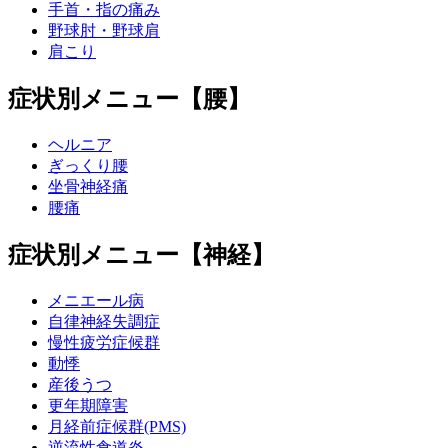
手首・指の痛み
野球肘・野球肩
肩こり
症状別メニュー【腰】
ヘルニア
ぎっくり腰
坐骨神経痛
腰痛
症状別メニュー【神経】
メニエール病
自律神経失調症
慢性疲労症候群
動悸
産後うつ
更年期障害
月経前症候群(PMS)
逆流性食道炎