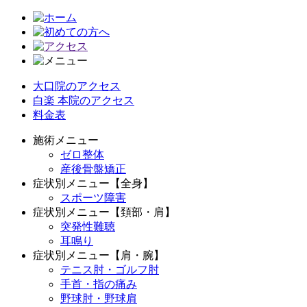
大口院のアクセス
白楽 本院のアクセス
料金表
施術メニュー
ゼロ整体
産後骨盤矯正
症状別メニュー【全身】
スポーツ障害
症状別メニュー【頚部・肩】
突発性難聴
耳鳴り
症状別メニュー【肩・腕】
テニス肘・ゴルフ肘
手首・指の痛み
野球肘・野球肩