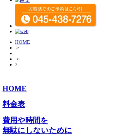
HOME
>
>
2
HOME
料金表
費用や時間を
無駄にしないために