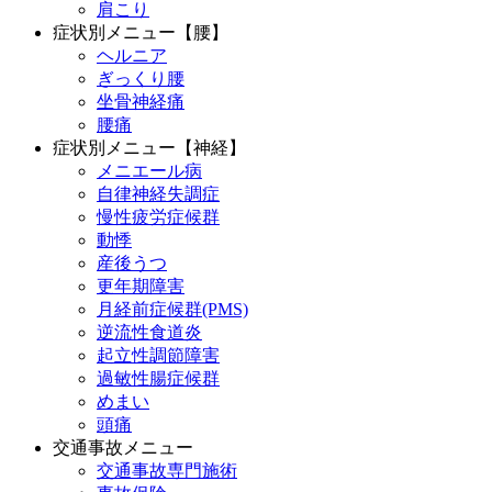
肩こり
症状別メニュー【腰】
ヘルニア
ぎっくり腰
坐骨神経痛
腰痛
症状別メニュー【神経】
メニエール病
自律神経失調症
慢性疲労症候群
動悸
産後うつ
更年期障害
月経前症候群(PMS)
逆流性食道炎
起立性調節障害
過敏性腸症候群
めまい
頭痛
交通事故メニュー
交通事故専門施術