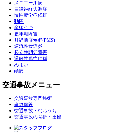
メニエール病
自律神経失調症
慢性疲労症候群
動悸
産後うつ
更年期障害
月経前症候群(PMS)
逆流性食道炎
起立性調節障害
過敏性腸症候群
めまい
頭痛
交通事故メニュー
交通事故専門施術
事故保険
交通事故・むちうち
交通事故の骨折・捻挫